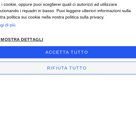
ti i cookie, oppure puoi sceglierei quali ci autorizzi ad utilizzare
ezionando i riquadri in basso. Puoi leggere ulteriori informazioni sulla
tra politica sui cookie nella nostra politica sulla privacy.
gi di più
MOSTRA DETTAGLI
ACCETTA TUTTO
RIFIUTA TUTTO
STRETTAMENTE NECESSARI
PERFORMANCE
TARGETING
FUNZIONALITÀ
Strettamente necessari
Performance
Targeting
PUNTI VENDITA