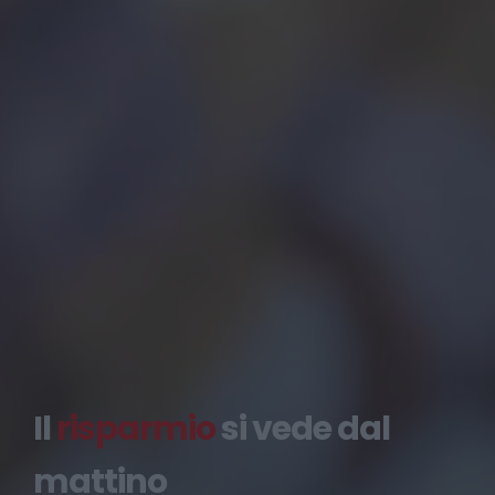
Volantino
Punti vendita
Prodotti
Maxisconto Club
Sostenibilità
Il
risparmio
si vede dal
mattino